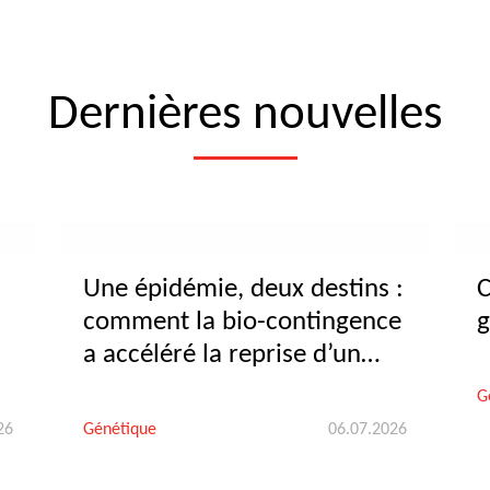
Dernières nouvelles
Une épidémie, deux destins :
C
comment la bio-contingence
g
a accéléré la reprise d’un
centre d’insémination
G
26
Génétique
06.07.2026