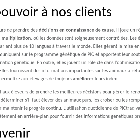
ouvoir à nos clients
eurs de prendre des
décisions en connaissance de cause
. Il joue un 
 multiplication
, où les données sont soigneusement contrôlées. Les 
rlant plus de 10 langues à travers le monde. Elles gèrent la mise
mmuniquent sur le programme génétique de PIC et apportent leur sou
ination génétique. En outre, elles jouent un rôle clé dans l’optimisati
lles fournissent des informations importantes sur les animaux à réf
permettre aux élevages de toujours
améliorer
leurs index.
 aux éleveurs de prendre les meilleures décisions pour gérer le ren
 déterminer s’il faut élever des animaux purs, les croiser ou les rempla
maintenir le progrès continu. L’utilisation quotidienne de PICtraq var
crètement en arrière-plan pour fournir des informations génétiques pr
avenir