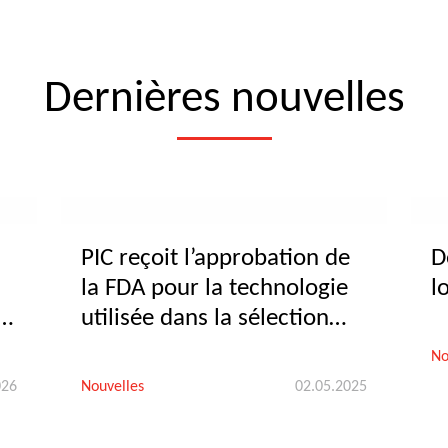
Dernières nouvelles
PIC reçoit l’approbation de
D
la FDA pour la technologie
l
t
utilisée dans la sélection
génétique porcine de porcs
No
résistants au PRRS
026
Nouvelles
02.05.2025