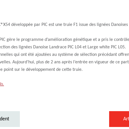
IC®X54 développée par PIC est une truie F1 issue des lignées Danoises
 PIC gère le programme d’amélioration génétique et a pris le contrôle
tion des lignées Danoise Landrace PIC L04 et Large white PIC L05.
nnelles qui ont été ajoutées au système de sélection précédant offren
elles. Aujourd’hui, plus de 2 ans après l’entrée en vigueur de ce pa
 le point sur le développement de cette truie.
ls.
édent
Ar